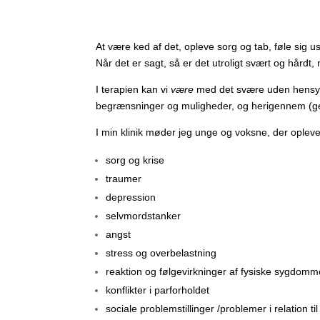
At være ked af det, opleve sorg og tab, føle sig u
Når det er sagt, så er det utroligt svært og hårdt,
I terapien kan vi
være
med det svære uden hensynta
begrænsninger og muligheder, og herigennem (ge
I min klinik møder jeg unge og voksne, der opleve
sorg og krise
traumer
depression
selvmordstanker
angst
stress og overbelastning
reaktion og følgevirkninger af fysiske sygdomm
konflikter i parforholdet
sociale problemstillinger /problemer i relation 