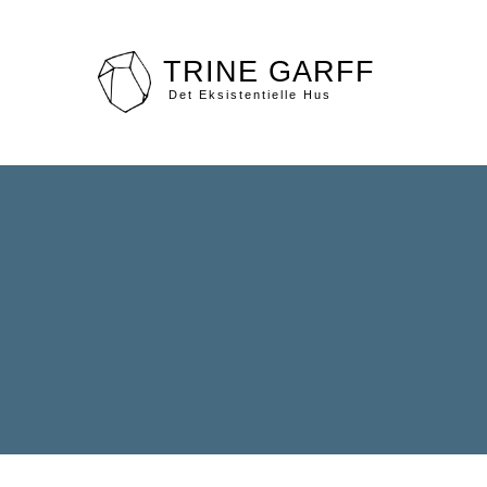
TRINE GARFF
Dit afsnit går her
Det Eksistentielle Hus