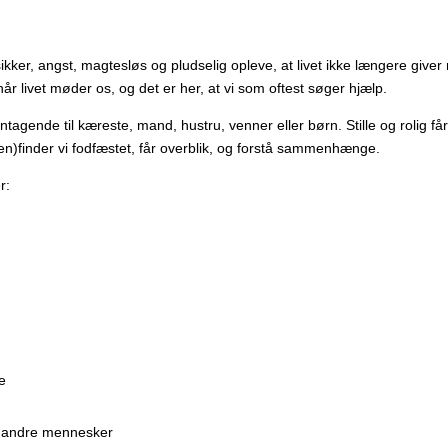
sikker, angst, magtesløs og pludselig opleve, at livet ikke længere giver
 når livet møder os, og det er her, at vi som oftest søger hjælp.
gende til kæreste, mand, hustru, venner eller børn. Stille og rolig får
n)finder vi fodfæstet, får overblik, og forstå sammenhænge.
r:
e
til andre mennesker